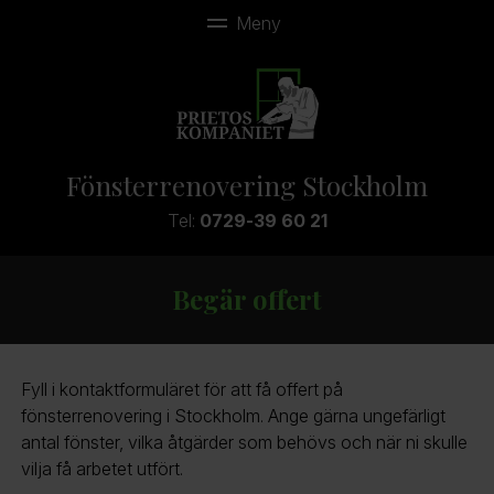
Fönsterrenovering Stockholm
Tel:
0729-39 60 21
Begär offert
Fyll i kontaktformuläret för att få offert på
fönsterrenovering i Stockholm. Ange gärna ungefärligt
antal fönster, vilka åtgärder som behövs och när ni skulle
vilja få arbetet utfört.