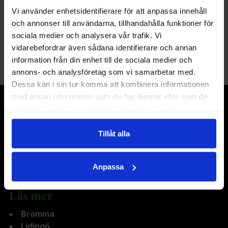
Vi använder enhetsidentifierare för att anpassa innehåll
och annonser till användarna, tillhandahålla funktioner för
Jag godkänner
integritetspolicy
.
sociala medier och analysera vår trafik. Vi
vidarebefordrar även sådana identifierare och annan
information från din enhet till de sociala medier och
annons- och analysföretag som vi samarbetar med.
Dessa kan i sin tur komma att kombinera informationen
med annan information som du har lämnat eller som de
har samlat in när du har använt deras tjänster.
Om företaget
Tillåt alla
Vi erbjuder måleritjänster och fönsterrenovering för
privatkunder i Stockholm. Vi tar oss an allt från små till
stora uppdrag och ser till att ni får lösningar som hjälper
Anpassa
er att förbättra er fastighetsekonomi.
Läs mer
Bromma
Lidingö